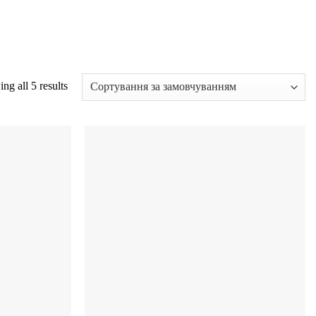
ng all 5 results
Додати
Додати
до
до
списку
списку
бажань
бажань