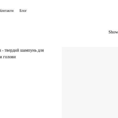
Контакти
Блог
Showi
Додати
до
списку
бажань