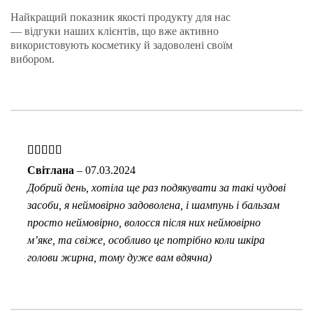
Найкращий показник якості продукту для нас
— відгуки наших клієнтів, що вже активно
використовують косметику й задоволені своїм
вибором.
Оцінено в
Світлана
–
07.03.2024
5
з 5
Добрий день, хотіла ще раз подякувати за такі чудові
засоби, я неймовірно задоволена, і шампунь і бальзам
просто неймовірно, волосся після них неймовірно
мʼяке, та свіже, особливо це потрібно коли шкіра
голови жирна, тому дуже вам вдячна)