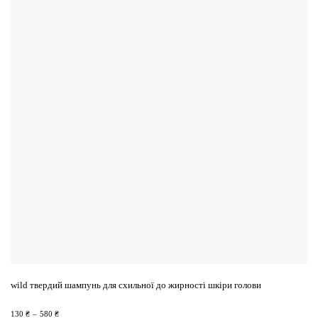
Додати
до
списку
бажань
Цей
wild твердий шампунь для схильної до жирності шкіри голови
товар
Діапазон
має
130
₴
–
580
₴