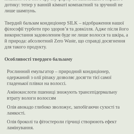
дотику: тепер у ванній кімнаті компактний та зручний не
лише шампунь.
Твердий бальзам кондиціонер SILK – відображення нашої
філософії турботи про здоров’я та довкілля. Адже після його
використання задоволеним буде не лише волосся та шкіра, а
й природа: абсолютний Zero Waste, що справді досягнення
для такого продукту.
Особливості твердого бальзаму
Рослинний емульгатор – природний кондиціонер,
одержаний з олії ріпаку дозволяє досягти тієї самої
гладенької плівки на волоссі.
Амінокислоти пшениці знижують трансепідермальну
втрату вологи волоссям
Олія авокадо глибоко зволожує, запобігаючи сухості та
ламкості.
Олія броколі та фітостероли гірчиці створюють ефект
ламінування.