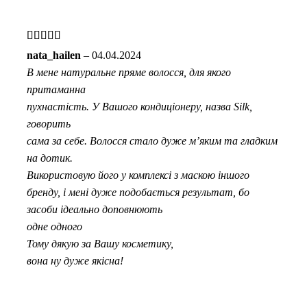
Оцінено в
nata_hailen
–
04.04.2024
5
з 5
В мене натуральне пряме волосся, для якого
притаманна
пухнастість. У Вашого кондиціонеру, назва Silk,
говорить
сама за себе. Волосся стало дуже м’яким та гладким
на дотик.
Використовую його у комплексі з маскою іншого
бренду, і мені дуже подобається результат, бо
засоби ідеально доповнюють
одне одного
Тому дякую за Вашу косметику,
вона ну дуже якісна!