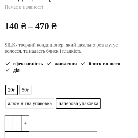
Немає в наявності
Діапазон
140
₴
–
470
₴
цін:
SILK- твердий кондиціонер, який ідеально розплутує
від
волосся, та надасть блиск і гладкість.
140 ₴
ефективність
живлення
блиск волосся
дія
до
470 ₴
20г
50г
алюмінієва упаковка
паперова упаковка
SILK твердий бальзам кондиціонер кількість
Alternative: