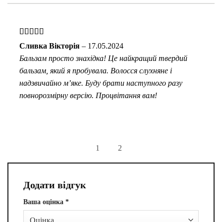
Оцінено в
Сливка Вікторія
–
17.05.2024
5
з 5
Бальзам просто знахідка! Це найкращий твердий
бальзам, який я пробувала. Волосся слухняне і
надзвичайно м’яке. Буду брати наступного разу
повнорозмірну версію. Процвітання вам!
1
2
Додати відгук
Ваша оцінка
*