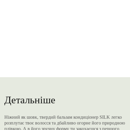
Детальніше
Ніжний як шовк, твердий бальзам кондиціонер SILK легко
розплутає твоє волосся та дбайливо огорне його природною
плівкою. А в його зручну форму ти закохаєшся з першого