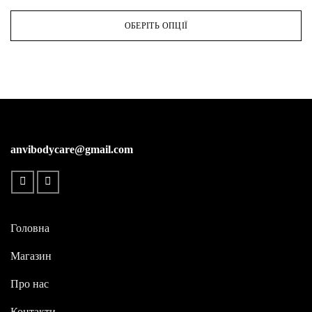
цін:
кілька
від
варіантів.
ОБЕРІТЬ ОПЦІЇ
130 ₴
до
Параметри
580 ₴
можна
вибрати
на
сторінці
товару
anvibodycare@gmail.com
Головна
Магазин
Про нас
Контакти