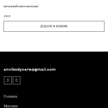
металевий ключ-витискач
250
₴
ДОДАТИ В КОШИК
anvibodycare@gmail.com
Головна
Магазин