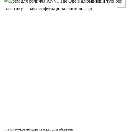
Додати
до
списку
бажань
Цей
the one—крем-мультитаскер для обличчя