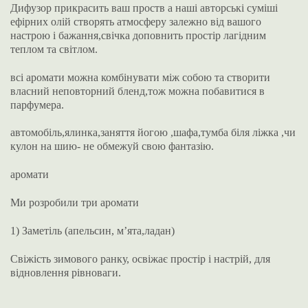
Дифузор прикрасить ваш проств а наші авторські суміші
ефірних олій створять атмосферу залежно від вашого
настрою і бажання,свічка доповнить простір лагідним
теплом та світлом.
всі аромати можна комбінувати між собою та створити
власний неповторний бленд,тож можна побавитися в
парфумера.
автомобіль,ялинка,заняття йогою ,шафа,тумба біля ліжка ,чи
кулон на шию- не обмежуй свою фантазію.
аромати
Ми розробили три аромати
1) Заметіль (апельсин, м’ята,ладан)
Свіжість зимового ранку, освіжає простір і настрій, для
відновлення рівноваги.