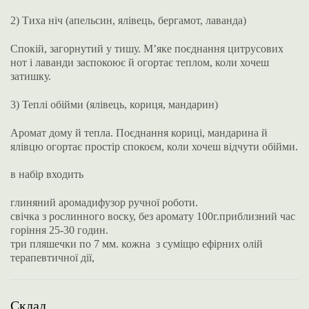
2) Тиха ніч (апельсин, ялівець, бергамот, лаванда)
Спокій, загорнутий у тишу. М’яке поєднання цитрусових
нот і лаванди заспокоює й огортає теплом, коли хочеш
затишку.
3) Теплі обійми (ялівець, кориця, мандарин)
Аромат дому й тепла. Поєднання кориці, мандарина й
ялівцю огортає простір спокоєм, коли хочеш відчути обійми.
в набір входить
глиняний аромадифузор ручної роботи.
свічка з рослинного воску, без аромату 100г.приблизний час
горіння 25-30 годин.
три пляшечки по 7 мм. кожна з суміщю ефірних олій
терапевтичної дії,
Склад