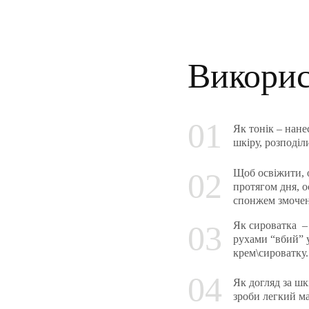
Викори
Як тонік – нан
шкіру, розподіл
Щоб освіжити, 
протягом дня, о
спонжем змоче
Як сироватка –
рухами “вбий” у
крем\сироватку.
Як догляд за шк
зроби легкий м