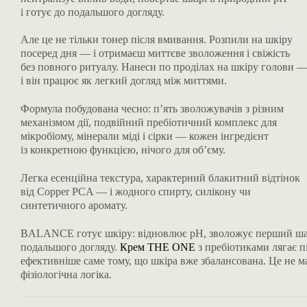
і готує до подальшого догляду.
Але це не тільки тонер після вмивання. Розпили на шкіру
посеред дня — і отримаєш миттєве зволоження і свіжість
без повного ритуалу. Нанеси по проділах на шкіру голови 
і він працює як легкий догляд між миттями.
Формула побудована чесно: п’ять зволожувачів з різним
механізмом дії, подвійний пребіотичний комплекс для
мікробіому, мінерали міді і сірки — кожен інгредієнт
із конкретною функцією, нічого для об’єму.
Легка есенційна текстура, характерний блакитний відтінок
від Copper PCA — і жодного спирту, силікону чи
синтетичного аромату.
BALANCE готує шкіру: відновлює pH, зволожує перший шар
подальшого догляду.
Крем THE ONE
з пребіотиками лягає п
ефективніше саме тому, що шкіра вже збалансована. Це не 
фізіологічна логіка.