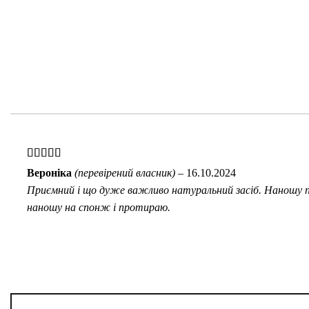
Оцінено в
Вероніка
(перевірений власник)
–
16.10.2024
5
з 5
Приємний і що дуже важливо натуральний засіб. Наношу пі
наношу на спонж і протираю.