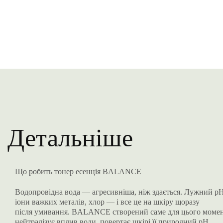
Детальніше
Що робить тонер есенція BALANCE
Водопровідна вода — агресивніша, ніж здається. Лужний pH
іони важких металів, хлор — і все це на шкіру щоразу
після умивання. BALANCE створений саме для цього момен
нейтралізує вплив води, повертає шкірі її природний pH