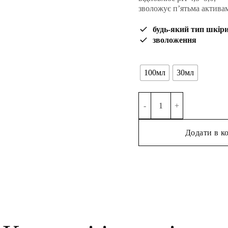
зволожує п’ятьма активам
будь-який тип шкір
зволоження
100мл
30мл
BALANCE — тонер есенція з
Alternative:
Додати в к