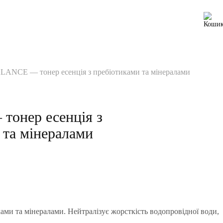
LANCE — тонер есенція з пребіотиками та мінералами
онер есенція з
 та мінералами
Діапазон
цін:
ками та мінералами. Нейтралізує жорсткість водопровідної води,
від