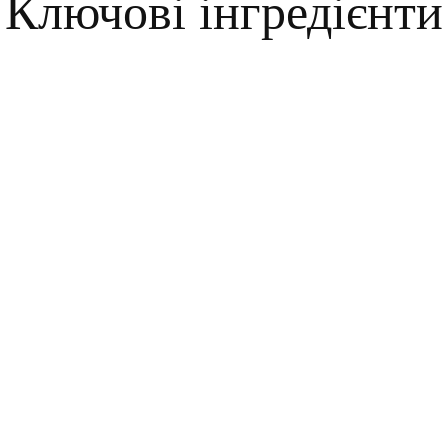
Ключові інгредієнти
MSM (органічна сірка)
Насичує шкіру мінералами, знімає фонове запалення,
антиоксидантна дія.