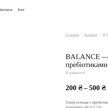
Контакти
Блог
Головна
/
Каталог
/
BA
BALANCE — т
пребіотиками
В наявності
200
₴
–
500
₴
Тонер есенція з пребіоти
відновлює pH 4,5–5,0,