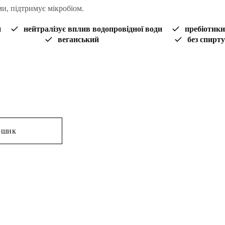
и, підтримує мікробіом.
200 ₴
и
нейтралізує вплив водопровідної води
пребіотики
до
веганський
без спирту
500 ₴
 пребіотиками та мінералами кількість
ошик