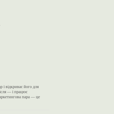
—
 і відкриває його для
ісля — і працює
маркетингова пара — це