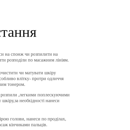
стання
еси на спонж чи розпилити на
ити розподіли по масажним лініям.
очистити чи матувати шкіру
собливо влітку- протри одличчя
ним тонером.
 розпили ,легкими поплескуючими
 шкіру,за необхідності нанеси
ірою голови, нанеси по проділах,
асаж кінчиками пальців.